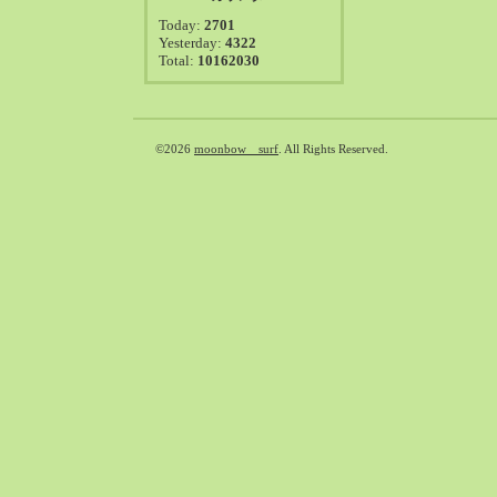
2021-08（38）
Today:
2701
2021-07（41）
Yesterday:
4322
Total:
10162030
2021-06（39）
2021-05（50）
2021-04（50）
2021-03（54）
©2026
moonbow surf
. All Rights Reserved.
2021-02（47）
2021-01（69）
2020-12（51）
2020-11（47）
2020-10（50）
2020-09（39）
2020-08（36）
2020-07（46）
2020-06（50）
2020-05（6）
2020-04（26）
2020-03（29）