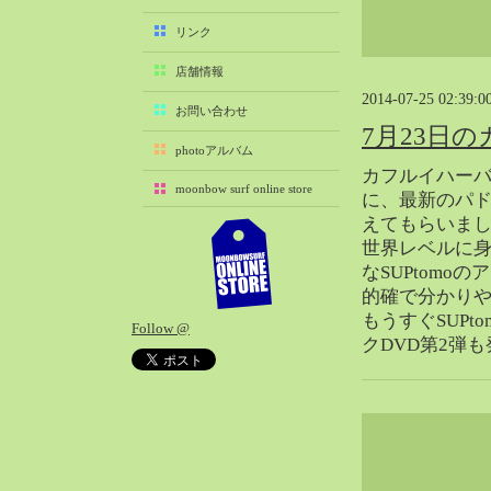
2025-11（29）
リンク
2025-10（22）
店舗情報
2025-09（25）
2014-07-25 02:39:0
2025-08（29）
お問い合わせ
7月23日
2025-07（21）
photoアルバム
2025-06（27）
カフルイハーバー
moonbow surf online store
2025-05（27）
に、最新のパ
えてもらいま
2025-04（21）
世界レベルに
2025-03（28）
なSUPtomo
2025-02（41）
的確で分かり
2025-01（37）
もうすぐSUPt
Follow @
2024-12（54）
クDVD第2弾
2024-11（28）
2024-10（29）
2024-09（29）
2024-08（27）
2024-07（34）