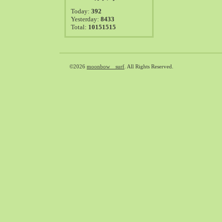
2021-08（38）
Today:
392
2021-07（41）
Yesterday:
8433
Total:
10151515
2021-06（39）
2021-05（50）
2021-04（50）
2021-03（54）
©2026
moonbow surf
. All Rights Reserved.
2021-02（47）
2021-01（69）
2020-12（51）
2020-11（47）
2020-10（50）
2020-09（39）
2020-08（36）
2020-07（46）
2020-06（50）
2020-05（6）
2020-04（26）
2020-03（29）