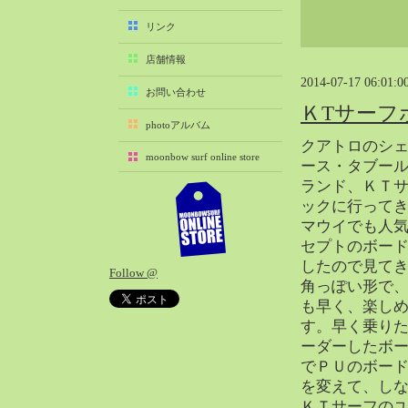
2025-11（29）
リンク
2025-10（22）
店舗情報
2025-09（25）
2014-07-17 06:01:0
2025-08（29）
お問い合わせ
ＫTサーフ
2025-07（21）
photoアルバム
2025-06（27）
クアトロのシ
moonbow surf online store
2025-05（27）
ース・タブー
ランド、ＫＴ
2025-04（21）
ックに行って
2025-03（28）
マウイでも人
2025-02（41）
セプトのボー
2025-01（37）
したので見て
Follow @
2024-12（54）
角っぽい形で
2024-11（28）
も早く、楽し
す。早く乗り
2024-10（29）
ーダーしたボ
2024-09（29）
でＰＵのボー
2024-08（27）
を変えて、し
2024-07（34）
ＫＴサーフの