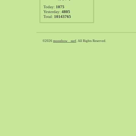
2021-08（38）
Today:
1075
2021-07（41）
Yesterday:
4805
Total:
10143765
2021-06（39）
2021-05（50）
2021-04（50）
2021-03（54）
©2026
moonbow surf
. All Rights Reserved.
2021-02（47）
2021-01（69）
2020-12（51）
2020-11（47）
2020-10（50）
2020-09（39）
2020-08（36）
2020-07（46）
2020-06（50）
2020-05（6）
2020-04（26）
2020-03（29）