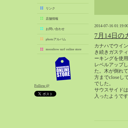
2025-11（29）
リンク
2025-10（22）
店舗情報
2025-09（25）
2014-07-16 01:19:0
2025-08（29）
お問い合わせ
7月14日
2025-07（21）
photoアルバム
2025-06（27）
カナハでウイ
moonbow surf online store
2025-05（27）
き続きガステ
ーキングを使
2025-04（21）
レベルアップ
2025-03（28）
た。木が倒れ
2025-02（41）
方までclose
2025-01（37）
でした。
Follow @
2024-12（54）
サウスサイド
2024-11（28）
入ったようで
2024-10（29）
2024-09（29）
2024-08（27）
2024-07（34）