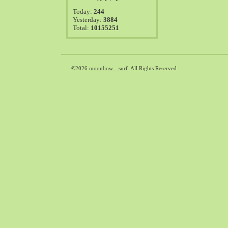
2021-08（38）
Today:
244
2021-07（41）
Yesterday:
3884
Total:
10155251
2021-06（39）
2021-05（50）
2021-04（50）
2021-03（54）
©2026
moonbow surf
. All Rights Reserved.
2021-02（47）
2021-01（69）
2020-12（51）
2020-11（47）
2020-10（50）
2020-09（39）
2020-08（36）
2020-07（46）
2020-06（50）
2020-05（6）
2020-04（26）
2020-03（29）