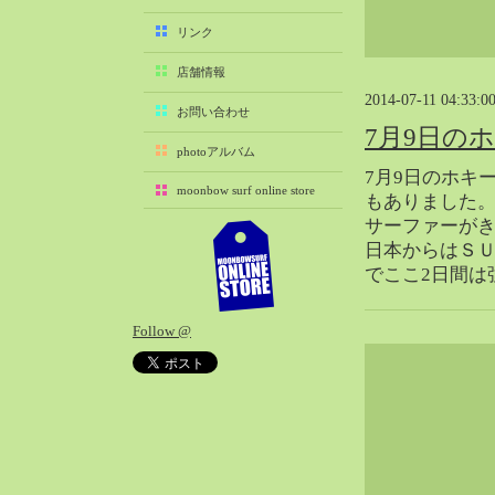
2025-11（29）
リンク
2025-10（22）
店舗情報
2025-09（25）
2014-07-11 04:33:0
2025-08（29）
お問い合わせ
7月9日の
2025-07（21）
photoアルバム
2025-06（27）
7月9日のホキ
moonbow surf online store
2025-05（27）
もありました
サーファーが
2025-04（21）
日本からはＳ
2025-03（28）
でここ2日間は
2025-02（41）
2025-01（37）
Follow @
2024-12（54）
2024-11（28）
2024-10（29）
2024-09（29）
2024-08（27）
2024-07（34）