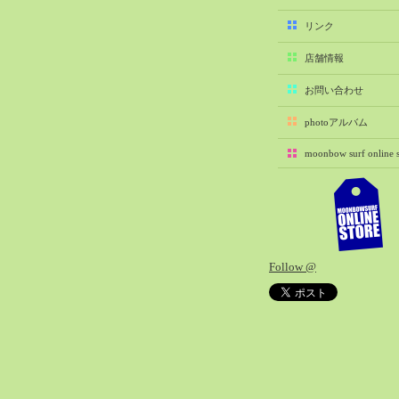
2025-11（29）
リンク
2025-10（22）
店舗情報
2025-09（25）
2025-08（29）
お問い合わせ
2025-07（21）
photoアルバム
2025-06（27）
moonbow surf online s
2025-05（27）
2025-04（21）
2025-03（28）
2025-02（41）
2025-01（37）
Follow @
2024-12（54）
2024-11（28）
2024-10（29）
2024-09（29）
2024-08（27）
2024-07（34）