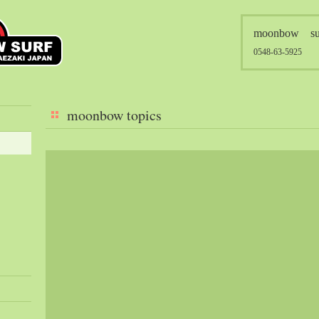
moonbow su
0548-63-5925
moonbow topics