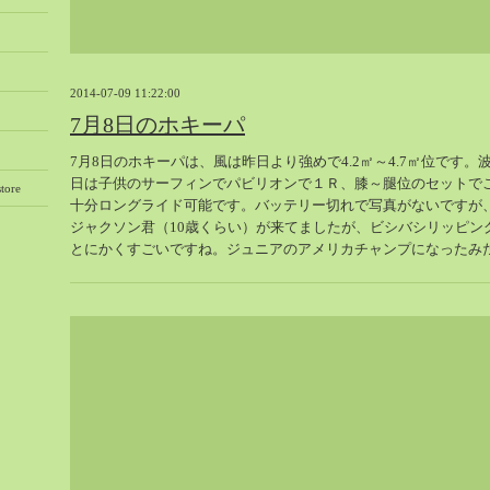
2014-07-09 11:22:00
7月8日のホキーパ
7月8日のホキーパは、風は昨日より強めで4.2㎡～4.7㎡位です
日は子供のサーフィンでパビリオンで１Ｒ、膝～腿位のセットで
tore
十分ロングライド可能です。バッテリー切れで写真がないですが
ジャクソン君（10歳くらい）が来てましたが、ビシバシリッピン
とにかくすごいですね。ジュニアのアメリカチャンプになったみ