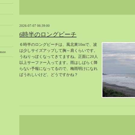
2026-07-07 06:39:00
6時半のロングビーチ
６時半のロングビーチは、風北東10mで、波
は少しサイズアップして胸～肩くらいです。
tore
うねりっぽくなってきてますね。正面に20人
以上サーファー入ってます。雨はしばらく降
らない予報になってるので、梅雨明けになれ
ばうれしいけど、どうですかね？