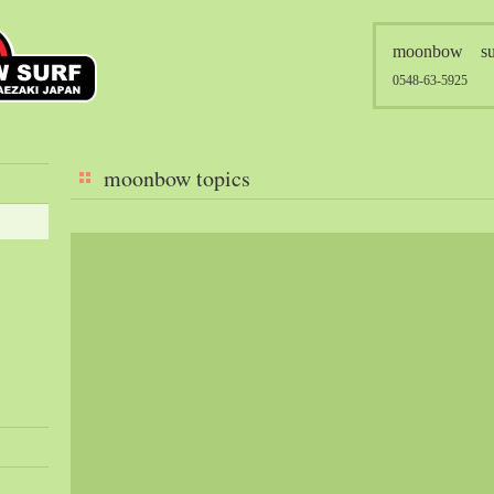
moonbow su
0548-63-5925
moonbow topics