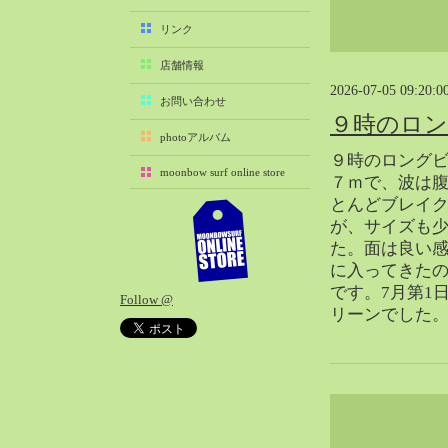
2025-11（29）
リンク
2025-10（22）
店舗情報
2025-09（25）
2026-07-05 09:20:0
2025-08（29）
お問い合わせ
９時のロ
2025-07（21）
photoアルバム
2025-06（27）
９時のロング
moonbow surf online store
2025-05（27）
７ｍで、波は
とんどブレイ
2025-04（21）
が、サイズも
2025-03（28）
た。面は良い
2025-02（41）
に入ってきた
2025-01（37）
です。7月第1
Follow @
2024-12（54）
リーンでした
2024-11（28）
2024-10（29）
2024-09（29）
2024-08（27）
2024-07（34）