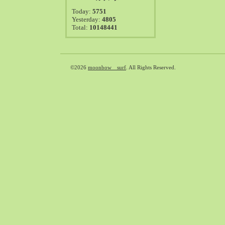
2021-08（38）
Today:
5751
2021-07（41）
Yesterday:
4805
Total:
10148441
2021-06（39）
2021-05（50）
2021-04（50）
2021-03（54）
©2026
moonbow surf
. All Rights Reserved.
2021-02（47）
2021-01（69）
2020-12（51）
2020-11（47）
2020-10（50）
2020-09（39）
2020-08（36）
2020-07（46）
2020-06（50）
2020-05（6）
2020-04（26）
2020-03（29）