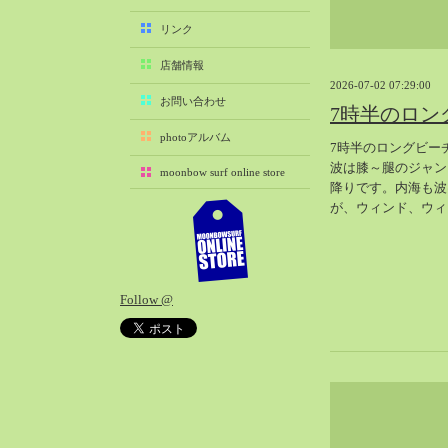
2025-11（29）
リンク
2025-10（22）
店舗情報
2025-09（25）
2026-07-02 07:29:00
2025-08（29）
お問い合わせ
7時半のロン
2025-07（21）
photoアルバム
7時半のロングビー
2025-06（27）
波は膝～腿のジャン
moonbow surf online store
2025-05（27）
降りです。内海も波
2025-04（21）
が、ウィンド、ウィ
2025-03（28）
2025-02（41）
2025-01（37）
Follow @
2024-12（54）
2024-11（28）
2024-10（29）
2024-09（29）
2024-08（27）
2024-07（34）