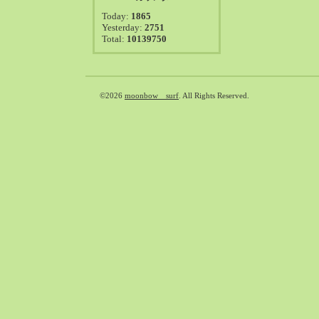
2021-08（38）
Today:
1865
2021-07（41）
Yesterday:
2751
Total:
10139750
2021-06（39）
2021-05（50）
2021-04（50）
2021-03（54）
©2026
moonbow surf
. All Rights Reserved.
2021-02（47）
2021-01（69）
2020-12（51）
2020-11（47）
2020-10（50）
2020-09（39）
2020-08（36）
2020-07（46）
2020-06（50）
2020-05（6）
2020-04（26）
2020-03（29）