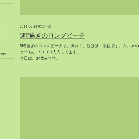
2014-06-24 07:04:00
5時過ぎのロングビーチ
5時過ぎのロングビーチは、風弱く、波は腰～腹位です。タルメ
ァー3人、ＳＵＰ1人入ってます。
tore
今日は、お休みです。