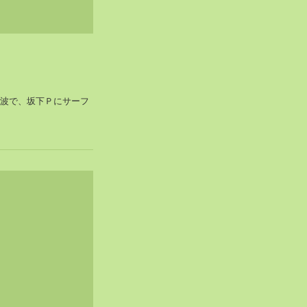
の波で、坂下Ｐにサーフ