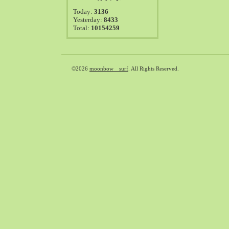
2021-08（38）
Today:
3136
2021-07（41）
Yesterday:
8433
Total:
10154259
2021-06（39）
2021-05（50）
2021-04（50）
2021-03（54）
©2026
moonbow surf
. All Rights Reserved.
2021-02（47）
2021-01（69）
2020-12（51）
2020-11（47）
2020-10（50）
2020-09（39）
2020-08（36）
2020-07（46）
2020-06（50）
2020-05（6）
2020-04（26）
2020-03（29）