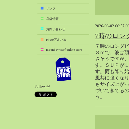
2025-11（29）
リンク
2025-10（22）
店舗情報
2025-09（25）
2026-06-02 06:57:0
2025-08（29）
お問い合わせ
7時のロン
2025-07（21）
photoアルバム
2025-06（27）
７時のロング
moonbow surf online store
2025-05（27）
３ｍで、波は
さそうですが
2025-04（21）
す。ＳＵＰが
2025-03（28）
す。雨も降り
2025-02（41）
風共に強くな
2025-01（37）
もサイズ上が
Follow @
2024-12（54）
づいてきてる
2024-11（28）
う。
2024-10（29）
2024-09（29）
2024-08（27）
2024-07（34）