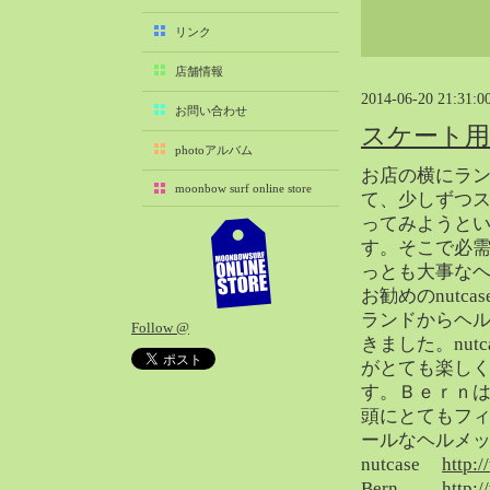
2025-11（29）
リンク
2025-10（22）
店舗情報
2025-09（25）
2014-06-20 21:31:0
2025-08（29）
お問い合わせ
スケート
2025-07（21）
photoアルバム
2025-06（27）
お店の横にラ
moonbow surf online store
2025-05（27）
て、少しずつ
ってみようと
2025-04（21）
す。そこで必
2025-03（28）
っとも大事な
2025-02（41）
お勧めのnutca
2025-01（37）
ランドからヘ
Follow @
2024-12（54）
きました。nut
2024-11（28）
がとても楽し
す。Ｂｅｒｎ
2024-10（29）
頭にとてもフ
2024-09（29）
ールなヘルメ
2024-08（27）
nutcase
http:
2024-07（34）
Bern
http:/