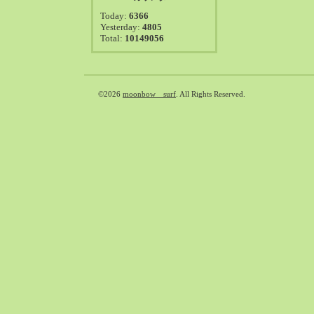
2021-08（38）
Today:
6366
2021-07（41）
Yesterday:
4805
Total:
10149056
2021-06（39）
2021-05（50）
2021-04（50）
2021-03（54）
©2026
moonbow surf
. All Rights Reserved.
2021-02（47）
2021-01（69）
2020-12（51）
2020-11（47）
2020-10（50）
2020-09（39）
2020-08（36）
2020-07（46）
2020-06（50）
2020-05（6）
2020-04（26）
2020-03（29）