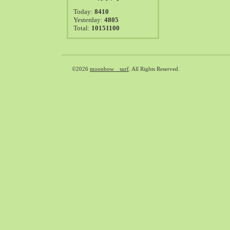
2021-08（38）
Today:
8410
2021-07（41）
Yesterday:
4805
Total:
10151100
2021-06（39）
2021-05（50）
2021-04（50）
2021-03（54）
©2026
moonbow surf
. All Rights Reserved.
2021-02（47）
2021-01（69）
2020-12（51）
2020-11（47）
2020-10（50）
2020-09（39）
2020-08（36）
2020-07（46）
2020-06（50）
2020-05（6）
2020-04（26）
2020-03（29）