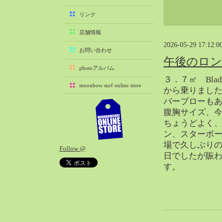
2025-11（29）
リンク
2025-10（22）
店舗情報
2025-09（25）
2026-05-29 17:12:0
2025-08（29）
お問い合わせ
午後のロ
2025-07（21）
photoアルバム
2025-06（27）
３．７㎡ Blad
moonbow surf online store
2025-05（27）
から乗りまし
バーブローも
2025-04（21）
腹胸サイズ、
2025-03（28）
ちょうどよく
2025-02（41）
ン、スターボ
2025-01（37）
場で久しぶり
Follow @
2024-12（54）
日でしたが賑
2024-11（28）
す。
2024-10（29）
2024-09（29）
2024-08（27）
2024-07（34）