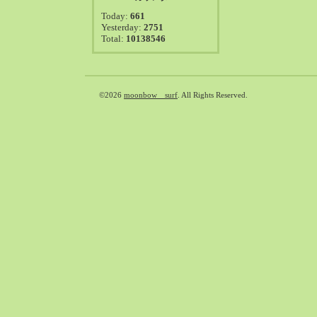
2021-08（38）
Today:
661
2021-07（41）
Yesterday:
2751
Total:
10138546
2021-06（39）
2021-05（50）
2021-04（50）
2021-03（54）
©2026
moonbow surf
. All Rights Reserved.
2021-02（47）
2021-01（69）
2020-12（51）
2020-11（47）
2020-10（50）
2020-09（39）
2020-08（36）
2020-07（46）
2020-06（50）
2020-05（6）
2020-04（26）
2020-03（29）