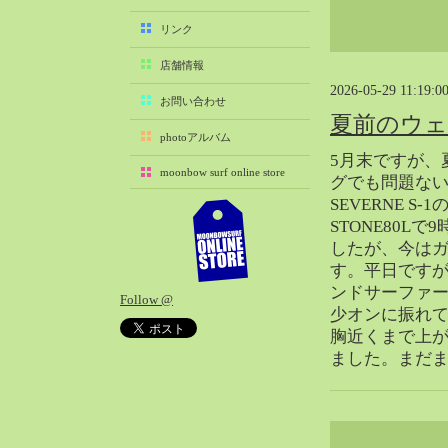
2025-11（29）
リンク
2025-10（22）
店舗情報
2025-09（25）
2026-05-29 11:19:0
2025-08（29）
お問い合わせ
夏前のウ
2025-07（21）
photoアルバム
2025-06（27）
5月末ですが、
moonbow surf online store
2025-05（27）
グでも問題な
SEVERNE S-1
2025-04（21）
STONE80L
2025-03（28）
したが、今は
2025-02（41）
す。平日です
2025-01（37）
ンドサーファ
Follow @
2024-12（54）
少オンに振れ
2024-11（28）
胸近くまで上
ました。まだま
2024-10（29）
2024-09（29）
2024-08（27）
2024-07（34）