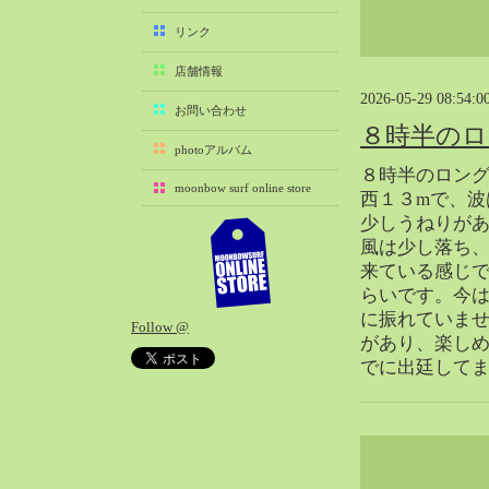
2025-11（29）
リンク
2025-10（22）
店舗情報
2025-09（25）
2026-05-29 08:54:0
2025-08（29）
お問い合わせ
８時半のロ
2025-07（21）
photoアルバム
2025-06（27）
８時半のロン
moonbow surf online store
2025-05（27）
西１３mで、波
少しうねりが
2025-04（21）
風は少し落ち
2025-03（28）
来ている感じです
2025-02（41）
らいです。今
2025-01（37）
に振れていま
Follow @
2024-12（54）
があり、楽し
2024-11（28）
でに出廷して
2024-10（29）
2024-09（29）
2024-08（27）
2024-07（34）