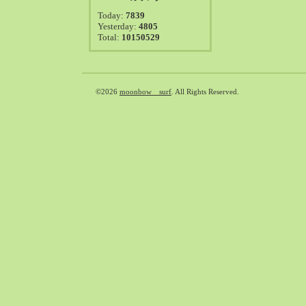
2021-08（38）
Today:
7839
2021-07（41）
Yesterday:
4805
Total:
10150529
2021-06（39）
2021-05（50）
2021-04（50）
2021-03（54）
©2026
moonbow surf
. All Rights Reserved.
2021-02（47）
2021-01（69）
2020-12（51）
2020-11（47）
2020-10（50）
2020-09（39）
2020-08（36）
2020-07（46）
2020-06（50）
2020-05（6）
2020-04（26）
2020-03（29）