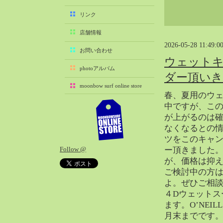
2025-11（29）
リンク
2025-10（22）
店舗情報
2025-09（25）
2026-05-28 11:49:0
2025-08（29）
お問い合わせ
ウェットキ
2025-07（21）
photoアルバム
ダー頂い
2025-06（27）
moonbow surf online store
2025-05（27）
春、夏用のウ
2025-04（21）
中ですが、こ
2025-03（28）
が上がるのは
なくなるとの
2025-02（41）
ツをこのキャ
2025-01（37）
Follow @
ー頂きました
2024-12（54）
が、価格は抑
2024-11（28）
ご検討中の方
2024-10（29）
よ。ぜひご相
2024-09（29）
４Dウェットス
ます。O’NEIL
2024-08（27）
月末までです
2024-07（34）