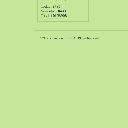
2021-08（38）
Today:
2785
2021-07（41）
Yesterday:
8433
Total:
10153908
2021-06（39）
2021-05（50）
2021-04（50）
2021-03（54）
©2026
moonbow surf
. All Rights Reserved.
2021-02（47）
2021-01（69）
2020-12（51）
2020-11（47）
2020-10（50）
2020-09（39）
2020-08（36）
2020-07（46）
2020-06（50）
2020-05（6）
2020-04（26）
2020-03（29）