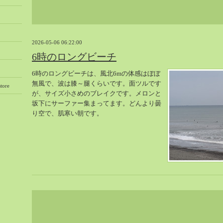
2026-05-06 06:22:00
6時のロングビーチ
6時のロングビーチは、風北6mの体感はぼぼ
無風で、波は膝～腿くらいです。面ツルです
tore
が、サイズ小さめのブレイクです。メロンと
坂下にサーファー集まってます。どんより曇
り空で、肌寒い朝です。