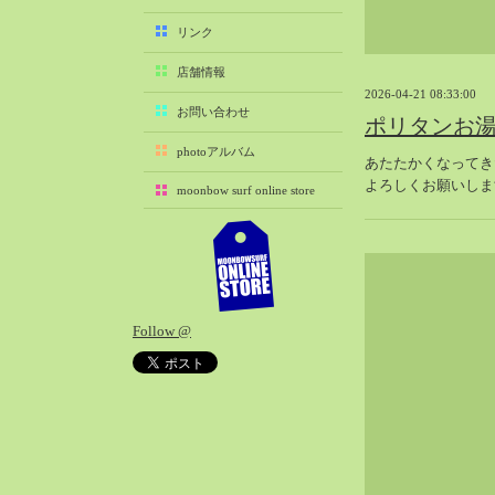
2025-11（29）
リンク
2025-10（22）
店舗情報
2025-09（25）
2026-04-21 08:33:00
2025-08（29）
お問い合わせ
ポリタンお
2025-07（21）
photoアルバム
あたたかくなってき
2025-06（27）
よろしくお願いしま
moonbow surf online store
2025-05（27）
2025-04（21）
2025-03（28）
2025-02（41）
2025-01（37）
Follow @
2024-12（54）
2024-11（28）
2024-10（29）
2024-09（29）
2024-08（27）
2024-07（34）