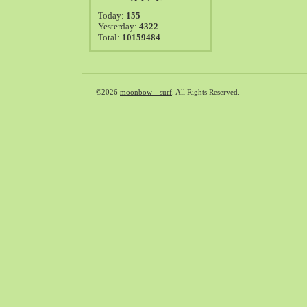
2021-08（38）
Today:
155
2021-07（41）
Yesterday:
4322
Total:
10159484
2021-06（39）
2021-05（50）
2021-04（50）
2021-03（54）
©2026
moonbow surf
. All Rights Reserved.
2021-02（47）
2021-01（69）
2020-12（51）
2020-11（47）
2020-10（50）
2020-09（39）
2020-08（36）
2020-07（46）
2020-06（50）
2020-05（6）
2020-04（26）
2020-03（29）