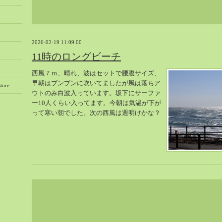
2026-02-19 11:09:00
11時のロングビーチ
西風７ｍ、晴れ、波はセットで腰腹サイズ、
早朝はブンブンに吹いてましたが風は落ちア
tore
ウトのみ白波入っています。坂下にサーファ
ー10人くらい入ってます。今朝は気温が下が
って寒い朝でした。次の西風は週明けかな？