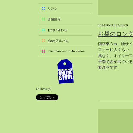
2025-11（29）
リンク
2025-10（22）
店舗情報
2025-09（25）
2014-05-30 12:36:00
2025-08（29）
お問い合わせ
お昼のロン
2025-07（21）
photoアルバム
南南東３ｍ。腰サイ
2025-06（27）
ファー10人くらい、
moonbow surf online store
2025-05（27）
風なく、オイリーフ
2025-04（21）
干潮で岩が出ている
要注意です。
2025-03（28）
2025-02（41）
2025-01（37）
Follow @
2024-12（54）
2024-11（28）
2024-10（29）
2024-09（29）
2024-08（27）
2024-07（34）