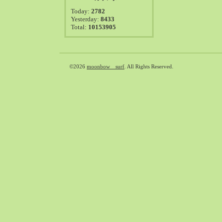
2021-08（38）
Today:
2782
2021-07（41）
Yesterday:
8433
Total:
10153905
2021-06（39）
2021-05（50）
2021-04（50）
2021-03（54）
©2026
moonbow surf
. All Rights Reserved.
2021-02（47）
2021-01（69）
2020-12（51）
2020-11（47）
2020-10（50）
2020-09（39）
2020-08（36）
2020-07（46）
2020-06（50）
2020-05（6）
2020-04（26）
2020-03（29）