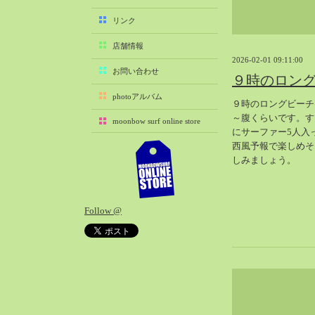
2025-11（29）
リンク
2025-10（22）
店舗情報
2025-09（25）
2026-02-01 09:11:00
2025-08（29）
お問い合わせ
９時のロン
2025-07（21）
photoアルバム
９時のロングビーチ
2025-06（27）
～腹くらいです。す
moonbow surf online store
2025-05（27）
にサーファー5人入
2025-04（21）
西風予報で楽しめそ
しみましょう。
2025-03（28）
2025-02（41）
2025-01（37）
Follow @
2024-12（54）
2024-11（28）
2024-10（29）
2024-09（29）
2024-08（27）
2024-07（34）