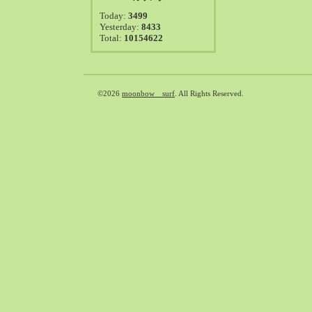
2021-08（38）
Today:
3499
2021-07（41）
Yesterday:
8433
Total:
10154622
2021-06（39）
2021-05（50）
2021-04（50）
2021-03（54）
©2026
moonbow surf
. All Rights Reserved.
2021-02（47）
2021-01（69）
2020-12（51）
2020-11（47）
2020-10（50）
2020-09（39）
2020-08（36）
2020-07（46）
2020-06（50）
2020-05（6）
2020-04（26）
2020-03（29）