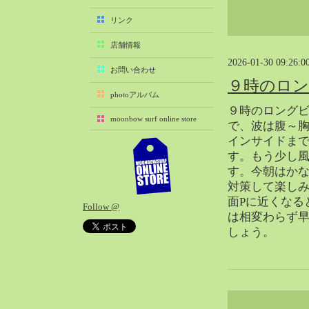
2025-11（29）
リンク
2025-10（22）
店舗情報
2025-09（25）
2026-01-30 09:26:0
2025-08（29）
お問い合わせ
９時のロ
2025-07（21）
photoアルバム
2025-06（27）
９時のロングビ
moonbow surf online store
2025-05（27）
で、波は腹～
インサイドま
2025-04（21）
す。もう少し
2025-03（28）
す。今朝はか
2025-02（41）
対策して楽し
2025-01（37）
面Pに近くなる
Follow @
2024-12（54）
は相変わらず
2024-11（28）
しょう。
2024-10（29）
2024-09（29）
2024-08（27）
2024-07（34）