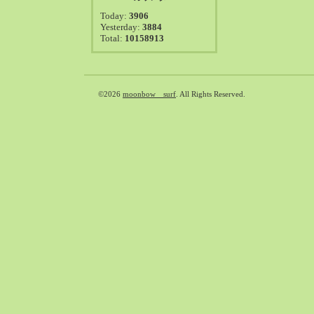
2021-08（38）
Today:
3906
2021-07（41）
Yesterday:
3884
Total:
10158913
2021-06（39）
2021-05（50）
2021-04（50）
2021-03（54）
©2026
moonbow surf
. All Rights Reserved.
2021-02（47）
2021-01（69）
2020-12（51）
2020-11（47）
2020-10（50）
2020-09（39）
2020-08（36）
2020-07（46）
2020-06（50）
2020-05（6）
2020-04（26）
2020-03（29）