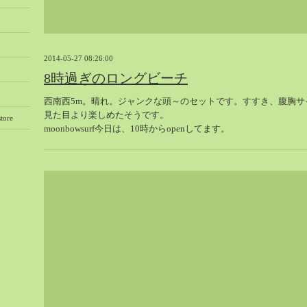
2014-05-27 08:26:00
8時過ぎのロングビーチ
西南西5m。晴れ。ジャンクな頭～のセットです。すすき、腹胸サ
見た目より楽しめたそうです。
tore
moonbowsurf今日は、10時からopenしてます。