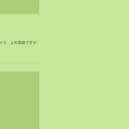
イズ、よれ気味ですが