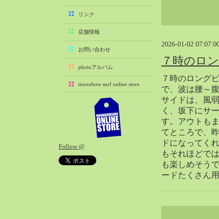
2025-11（29）
リンク
2025-10（22）
店舗情報
2025-09（25）
2026-01-02 07:07:0
2025-08（29）
お問い合わせ
７時のロ
2025-07（21）
photoアルバム
2025-06（27）
７時のロングビ
moonbow surf online store
2025-05（27）
で、波は腰～
サイドは、風
2025-04（21）
く、坂下にサー
2025-03（28）
す。アウトも
2025-02（41）
てところで、
2025-01（37）
ドになってく
Follow @
2024-12（54）
もそれほどで
2024-11（28）
も楽しめそう
ードたくさん
2024-10（29）
2024-09（29）
2024-08（27）
2024-07（34）