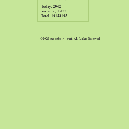
2021-08（38）
Today:
2042
2021-07（41）
Yesterday:
8433
Total:
10153165
2021-06（39）
2021-05（50）
2021-04（50）
2021-03（54）
©2026
moonbow surf
. All Rights Reserved.
2021-02（47）
2021-01（69）
2020-12（51）
2020-11（47）
2020-10（50）
2020-09（39）
2020-08（36）
2020-07（46）
2020-06（50）
2020-05（6）
2020-04（26）
2020-03（29）