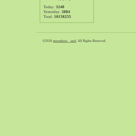
2021-08（38）
Today:
3248
2021-07（41）
Yesterday:
3884
Total:
10158255
2021-06（39）
2021-05（50）
2021-04（50）
2021-03（54）
©2026
moonbow surf
. All Rights Reserved.
2021-02（47）
2021-01（69）
2020-12（51）
2020-11（47）
2020-10（50）
2020-09（39）
2020-08（36）
2020-07（46）
2020-06（50）
2020-05（6）
2020-04（26）
2020-03（29）