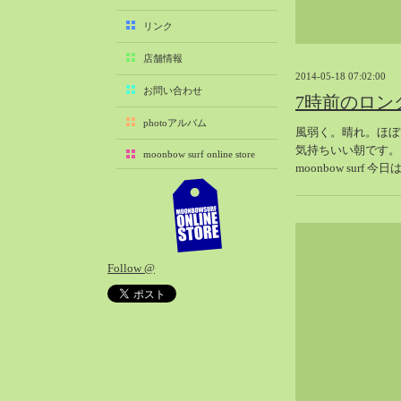
2025-11（29）
リンク
2025-10（22）
店舗情報
2025-09（25）
2014-05-18 07:02:00
2025-08（29）
お問い合わせ
7時前のロン
2025-07（21）
photoアルバム
風弱く。晴れ。ほぼ
2025-06（27）
気持ちいい朝です。
moonbow surf online store
2025-05（27）
moonbow surf
2025-04（21）
2025-03（28）
2025-02（41）
2025-01（37）
Follow @
2024-12（54）
2024-11（28）
2024-10（29）
2024-09（29）
2024-08（27）
2024-07（34）