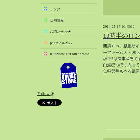
2025-11（29）
リンク
2025-10（22）
店舗情報
2025-09（25）
2014-05-17 10:43:00
2025-08（29）
お問い合わせ
10時半のロ
2025-07（21）
photoアルバム
西風６ｍ。腰腹サイ
2025-06（27）
ーファー80人～90
moonbow surf online store
2025-05（27）
坂下Pは満車状態で
2025-04（21）
白波ぽつぽつ入って
仁科選手もやる気満
2025-03（28）
2025-02（41）
2025-01（37）
Follow @
2024-12（54）
2024-11（28）
2024-10（29）
2024-09（29）
2024-08（27）
2024-07（34）