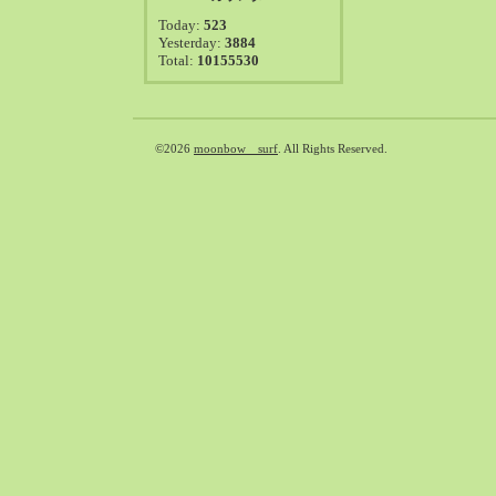
2021-08（38）
Today:
523
2021-07（41）
Yesterday:
3884
Total:
10155530
2021-06（39）
2021-05（50）
2021-04（50）
2021-03（54）
©2026
moonbow surf
. All Rights Reserved.
2021-02（47）
2021-01（69）
2020-12（51）
2020-11（47）
2020-10（50）
2020-09（39）
2020-08（36）
2020-07（46）
2020-06（50）
2020-05（6）
2020-04（26）
2020-03（29）