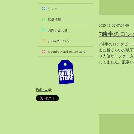
2025-11（29）
リンク
2025-10（22）
店舗情報
2025-09（25）
2025-11-22 07:37:00
2025-08（29）
お問い合わせ
7時半のロン
2025-07（21）
photoアルバム
7時半のロングビー
2025-06（27）
まに腿くらいが坂下
moonbow surf online store
2025-05（27）
０人位サーファー入
2025-04（21）
してません。肌寒い
2025-03（28）
2025-02（41）
2025-01（37）
Follow @
2024-12（54）
2024-11（28）
2024-10（29）
2024-09（29）
2024-08（27）
2024-07（34）