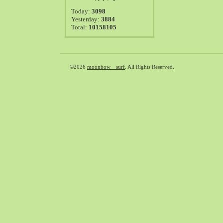
2021-08（38）
Today:
3098
2021-07（41）
Yesterday:
3884
Total:
10158105
2021-06（39）
2021-05（50）
2021-04（50）
2021-03（54）
©2026
moonbow surf
. All Rights Reserved.
2021-02（47）
2021-01（69）
2020-12（51）
2020-11（47）
2020-10（50）
2020-09（39）
2020-08（36）
2020-07（46）
2020-06（50）
2020-05（6）
2020-04（26）
2020-03（29）