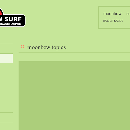
moonbow su
0548-63-5925
moonbow topics