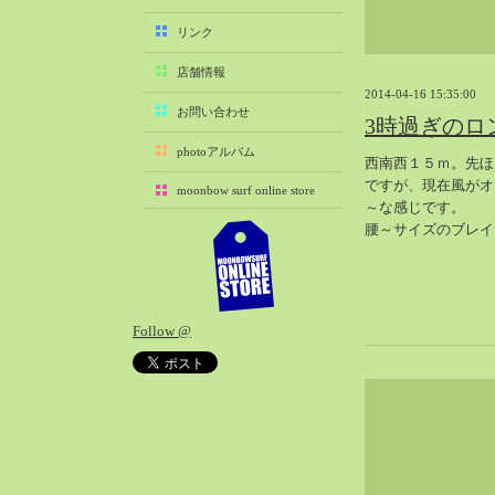
2025-11（29）
リンク
2025-10（22）
店舗情報
2025-09（25）
2014-04-16 15:35:00
2025-08（29）
お問い合わせ
3時過ぎのロ
2025-07（21）
photoアルバム
西南西１５ｍ。先ほ
2025-06（27）
ですが、現在風がオ
moonbow surf online store
2025-05（27）
～な感じです。
2025-04（21）
腰～サイズのブレイ
2025-03（28）
2025-02（41）
2025-01（37）
Follow @
2024-12（54）
2024-11（28）
2024-10（29）
2024-09（29）
2024-08（27）
2024-07（34）