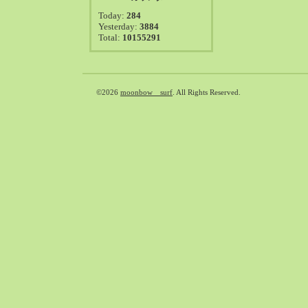
2021-08（38）
Today:
284
2021-07（41）
Yesterday:
3884
Total:
10155291
2021-06（39）
2021-05（50）
2021-04（50）
2021-03（54）
©2026
moonbow surf
. All Rights Reserved.
2021-02（47）
2021-01（69）
2020-12（51）
2020-11（47）
2020-10（50）
2020-09（39）
2020-08（36）
2020-07（46）
2020-06（50）
2020-05（6）
2020-04（26）
2020-03（29）