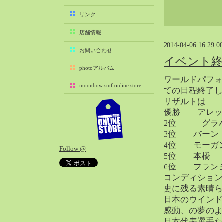
2025-11（29）
リンク
2025-10（22）
店舗情報
2025-09（25）
2014-04-06 16:29:0
2025-08（29）
お問い合わせ
イベント
2025-07（21）
photoアルバム
2025-06（27）
ワールドパフォ
moonbow surf online store
2025-05（27）
ての日程終了
リザルトは
2025-04（21）
優勝 アレッ
2025-03（28）
2位 グラ
2025-02（41）
3位 バーン
2025-01（37）
4位 モーガ
Follow @
2024-12（54）
5位 本橋
2024-11（28）
6位 フラン
コンディショ
2024-10（29）
史に残る素晴
2024-09（29）
日本のウイン
2024-08（27）
感動、の夢の
2024-07（34）
日本代表選手