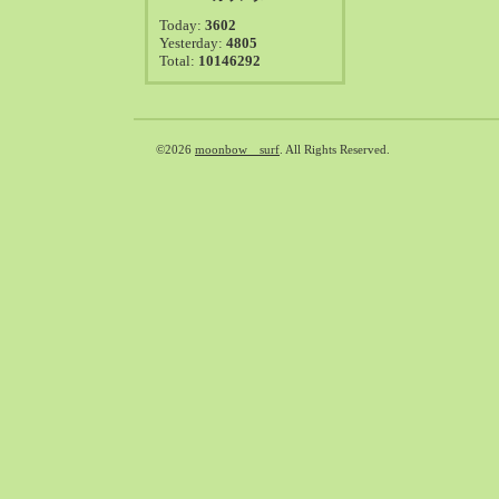
2021-08（38）
Today:
3602
2021-07（41）
Yesterday:
4805
Total:
10146292
2021-06（39）
2021-05（50）
2021-04（50）
2021-03（54）
©2026
moonbow surf
. All Rights Reserved.
2021-02（47）
2021-01（69）
2020-12（51）
2020-11（47）
2020-10（50）
2020-09（39）
2020-08（36）
2020-07（46）
2020-06（50）
2020-05（6）
2020-04（26）
2020-03（29）