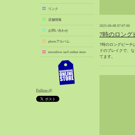
2025-11（29）
リンク
2025-10（22）
店舗情報
2025-09（25）
2025-06-08 07:07:00
2025-08（29）
お問い合わせ
7時のロング
2025-07（21）
photoアルバム
7時のロングビーチ
2025-06（27）
ドのブレイクで、な
moonbow surf online store
2025-05（27）
てます。
2025-04（21）
2025-03（28）
2025-02（41）
2025-01（37）
Follow @
2024-12（54）
2024-11（28）
2024-10（29）
2024-09（29）
2024-08（27）
2024-07（34）