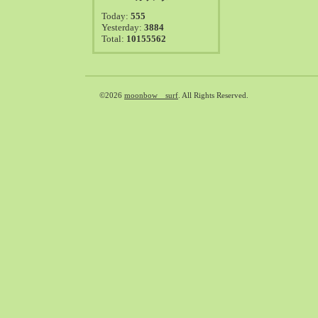
2021-08（38）
Today:
555
2021-07（41）
Yesterday:
3884
Total:
10155562
2021-06（39）
2021-05（50）
2021-04（50）
2021-03（54）
©2026
moonbow surf
. All Rights Reserved.
2021-02（47）
2021-01（69）
2020-12（51）
2020-11（47）
2020-10（50）
2020-09（39）
2020-08（36）
2020-07（46）
2020-06（50）
2020-05（6）
2020-04（26）
2020-03（29）