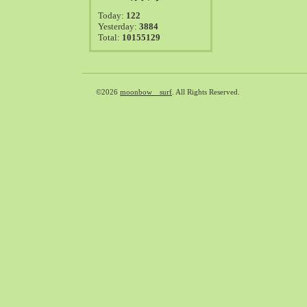
2021-08（38）
Today:
122
2021-07（41）
Yesterday:
3884
Total:
10155129
2021-06（39）
2021-05（50）
2021-04（50）
2021-03（54）
©2026
moonbow surf
. All Rights Reserved.
2021-02（47）
2021-01（69）
2020-12（51）
2020-11（47）
2020-10（50）
2020-09（39）
2020-08（36）
2020-07（46）
2020-06（50）
2020-05（6）
2020-04（26）
2020-03（29）