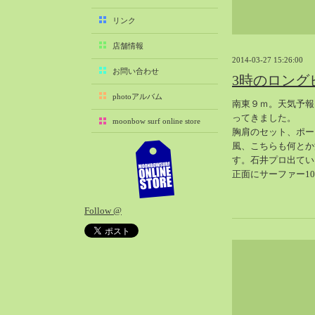
2025-11（29）
リンク
2025-10（22）
店舗情報
2025-09（25）
2014-03-27 15:26:00
2025-08（29）
お問い合わせ
3時のロング
2025-07（21）
photoアルバム
南東９ｍ。天気予報
2025-06（27）
ってきました。
moonbow surf online store
2025-05（27）
胸肩のセット、ポー
2025-04（21）
風、こちらも何とか
す。石井プロ出てい
2025-03（28）
正面にサーファー1
2025-02（41）
2025-01（37）
Follow @
2024-12（54）
2024-11（28）
2024-10（29）
2024-09（29）
2024-08（27）
2024-07（34）