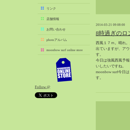
2025-11（29）
リンク
2025-10（22）
店舗情報
2025-09（25）
2014-03-21 09:08:00
2025-08（29）
お問い合わせ
8時過ぎのロ
2025-07（21）
photoアルバム
西風１７ｍ。晴れ。
2025-06（27）
出ていますが、アウ
moonbow surf online store
2025-05（27）
す。
2025-04（21）
今日は強風西風予報
いしたいですね。
2025-03（28）
moonbow surf今
2025-02（41）
す。
2025-01（37）
Follow @
2024-12（54）
2024-11（28）
2024-10（29）
2024-09（29）
2024-08（27）
2024-07（34）