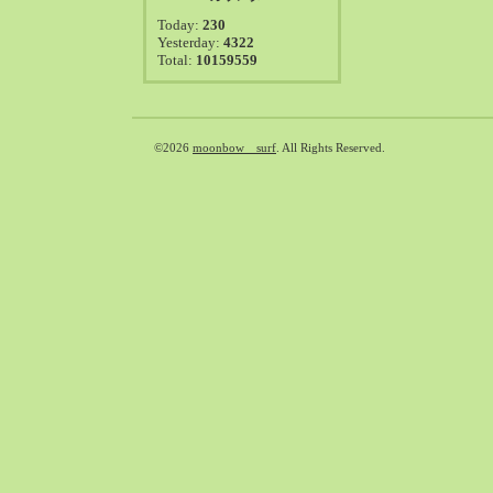
2021-08（38）
Today:
230
2021-07（41）
Yesterday:
4322
Total:
10159559
2021-06（39）
2021-05（50）
2021-04（50）
2021-03（54）
©2026
moonbow surf
. All Rights Reserved.
2021-02（47）
2021-01（69）
2020-12（51）
2020-11（47）
2020-10（50）
2020-09（39）
2020-08（36）
2020-07（46）
2020-06（50）
2020-05（6）
2020-04（26）
2020-03（29）