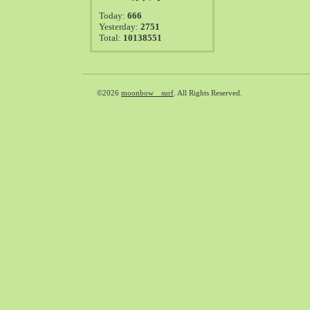
2021-08（38）
Today:
666
2021-07（41）
Yesterday:
2751
Total:
10138551
2021-06（39）
2021-05（50）
2021-04（50）
2021-03（54）
©2026
moonbow surf
. All Rights Reserved.
2021-02（47）
2021-01（69）
2020-12（51）
2020-11（47）
2020-10（50）
2020-09（39）
2020-08（36）
2020-07（46）
2020-06（50）
2020-05（6）
2020-04（26）
2020-03（29）