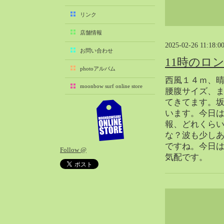
2025-11（29）
リンク
2025-10（22）
店舗情報
2025-09（25）
2025-02-26 11:18:0
2025-08（29）
お問い合わせ
11時のロ
2025-07（21）
photoアルバム
2025-06（27）
西風１４ｍ、
moonbow surf online store
2025-05（27）
腰腹サイズ、
てきてます。坂
2025-04（21）
います。今日
2025-03（28）
報、どれくら
2025-02（41）
な？波も少し
2025-01（37）
ですね。今日
Follow @
2024-12（54）
気配です。
2024-11（28）
2024-10（29）
2024-09（29）
2024-08（27）
2024-07（34）