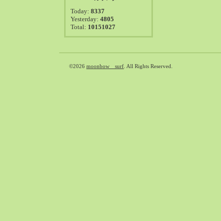
2021-08（38）
Today:
8337
2021-07（41）
Yesterday:
4805
Total:
10151027
2021-06（39）
2021-05（50）
2021-04（50）
2021-03（54）
©2026
moonbow surf
. All Rights Reserved.
2021-02（47）
2021-01（69）
2020-12（51）
2020-11（47）
2020-10（50）
2020-09（39）
2020-08（36）
2020-07（46）
2020-06（50）
2020-05（6）
2020-04（26）
2020-03（29）