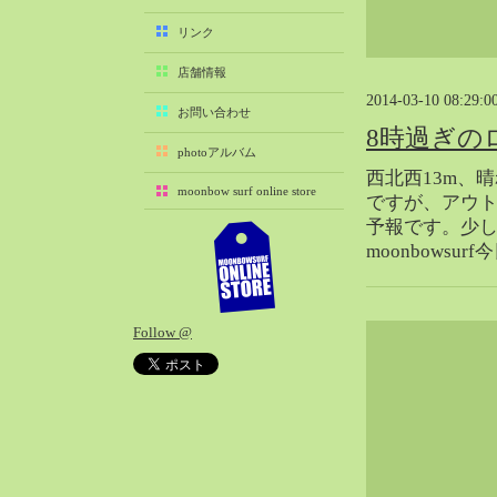
2025-11（29）
リンク
2025-10（22）
店舗情報
2025-09（25）
2014-03-10 08:29:0
2025-08（29）
お問い合わせ
8時過ぎの
2025-07（21）
photoアルバム
2025-06（27）
西北西13m、
moonbow surf online store
2025-05（27）
ですが、アウ
予報です。少
2025-04（21）
moonbowsu
2025-03（28）
2025-02（41）
2025-01（37）
Follow @
2024-12（54）
2024-11（28）
2024-10（29）
2024-09（29）
2024-08（27）
2024-07（34）