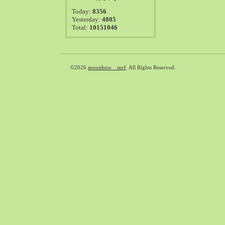
2021-08（38）
Today:
8356
2021-07（41）
Yesterday:
4805
Total:
10151046
2021-06（39）
2021-05（50）
2021-04（50）
2021-03（54）
©2026
moonbow surf
. All Rights Reserved.
2021-02（47）
2021-01（69）
2020-12（51）
2020-11（47）
2020-10（50）
2020-09（39）
2020-08（36）
2020-07（46）
2020-06（50）
2020-05（6）
2020-04（26）
2020-03（29）