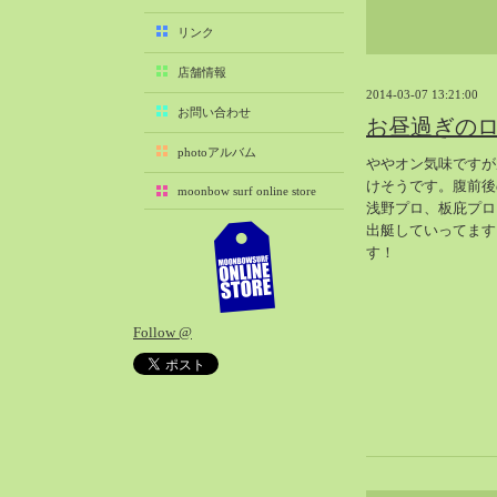
2025-11（29）
リンク
2025-10（22）
店舗情報
2025-09（25）
2014-03-07 13:21:00
2025-08（29）
お問い合わせ
お昼過ぎの
2025-07（21）
photoアルバム
ややオン気味ですが
2025-06（27）
けそうです。腹前後
moonbow surf online store
2025-05（27）
浅野プロ、板庇プロ
2025-04（21）
出艇していってます
す！
2025-03（28）
2025-02（41）
2025-01（37）
Follow @
2024-12（54）
2024-11（28）
2024-10（29）
2024-09（29）
2024-08（27）
2024-07（34）