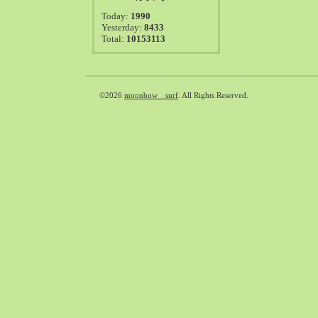
2021-08（38）
Today:
1990
2021-07（41）
Yesterday:
8433
Total:
10153113
2021-06（39）
2021-05（50）
2021-04（50）
2021-03（54）
©2026
moonbow surf
. All Rights Reserved.
2021-02（47）
2021-01（69）
2020-12（51）
2020-11（47）
2020-10（50）
2020-09（39）
2020-08（36）
2020-07（46）
2020-06（50）
2020-05（6）
2020-04（26）
2020-03（29）