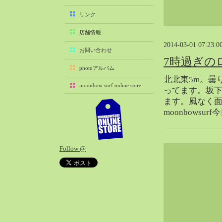
2025-11（29）
リンク
2025-10（22）
店舗情報
2025-09（25）
2014-03-01 07:23:0
2025-08（29）
お問い合わせ
7時過ぎの
2025-07（21）
photoアルバム
2025-06（27）
北北東5m。曇
moonbow surf online store
2025-05（27）
ってます。坂下
ます。風なく面
2025-04（21）
moonbowsu
2025-03（28）
2025-02（41）
2025-01（37）
Follow @
2024-12（54）
2024-11（28）
2024-10（29）
2024-09（29）
2024-08（27）
2024-07（34）