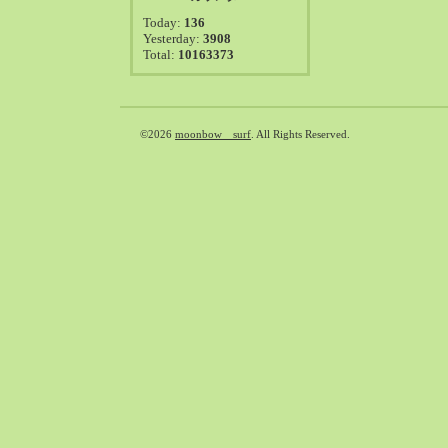
2021-08（38）
Today:
136
2021-07（41）
Yesterday:
3908
Total:
10163373
2021-06（39）
2021-05（50）
2021-04（50）
2021-03（54）
©2026
moonbow surf
. All Rights Reserved.
2021-02（47）
2021-01（69）
2020-12（51）
2020-11（47）
2020-10（50）
2020-09（39）
2020-08（36）
2020-07（46）
2020-06（50）
2020-05（6）
2020-04（26）
2020-03（29）