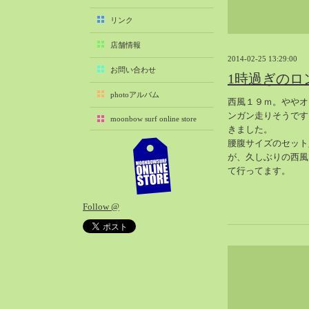
2025-11（29）
リンク
2025-10（22）
店舗情報
2025-09（25）
2014-02-25 13:29:00
2025-08（29）
お問い合わせ
1時過ぎのロ
2025-07（21）
photoアルバム
西風１９ｍ。ややオ
2025-06（27）
ンガン走りそうです
moonbow surf online store
2025-05（27）
きました。
2025-04（21）
腰腹サイズのセット
が、久しぶりの西風
2025-03（28）
て行ってます。
2025-02（41）
2025-01（37）
Follow @
2024-12（54）
2024-11（28）
2024-10（29）
2024-09（29）
2024-08（27）
2024-07（34）