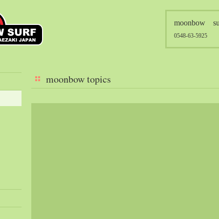
moonbow su
0548-63-5925
moonbow topics