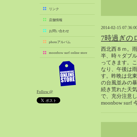
2025-11（29）
リンク
2025-10（22）
店舗情報
2025-09（25）
2014-02-15 07:36:0
2025-08（29）
お問い合わせ
7時過ぎの
2025-07（21）
photoアルバム
2025-06（27）
西北西８ｍ。雨
moonbow surf online store
2025-05（27）
半、時々ダブ
ってきます。
2025-04（21）
なり、午後は
2025-03（28）
す。昨晩は北東
2025-02（41）
の台風並みの
2025-01（37）
続き荒れた天
Follow @
2024-12（54）
で、充分注意
2024-11（28）
moonbow 
2024-10（29）
2024-09（29）
2024-08（27）
2024-07（34）