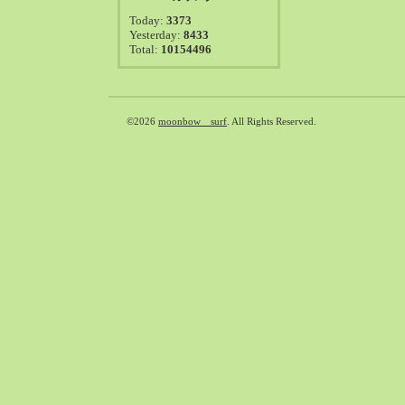
2021-08（38）
Today:
3373
2021-07（41）
Yesterday:
8433
Total:
10154496
2021-06（39）
2021-05（50）
2021-04（50）
2021-03（54）
©2026
moonbow surf
. All Rights Reserved.
2021-02（47）
2021-01（69）
2020-12（51）
2020-11（47）
2020-10（50）
2020-09（39）
2020-08（36）
2020-07（46）
2020-06（50）
2020-05（6）
2020-04（26）
2020-03（29）