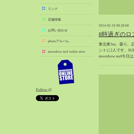
2025-11（29）
リンク
2025-10（22）
店舗情報
2025-09（25）
2014-02-10 08:28:00
2025-08（29）
お問い合わせ
8時過ぎのロ
2025-07（21）
photoアルバム
東北東3m。曇り。
2025-06（27）
ントに2人です。SU
moonbow surf online store
2025-05（27）
moonbow sur
2025-04（21）
2025-03（28）
2025-02（41）
2025-01（37）
Follow @
2024-12（54）
2024-11（28）
2024-10（29）
2024-09（29）
2024-08（27）
2024-07（34）