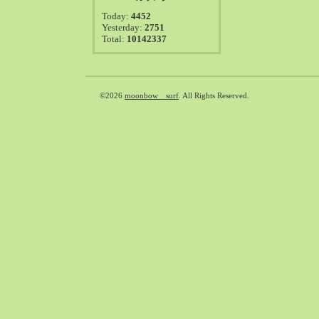
2021-08（38）
Today:
4452
2021-07（41）
Yesterday:
2751
Total:
10142337
2021-06（39）
2021-05（50）
2021-04（50）
2021-03（54）
©2026
moonbow surf
. All Rights Reserved.
2021-02（47）
2021-01（69）
2020-12（51）
2020-11（47）
2020-10（50）
2020-09（39）
2020-08（36）
2020-07（46）
2020-06（50）
2020-05（6）
2020-04（26）
2020-03（29）