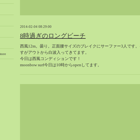
2014-02-04 08:29:00
8時過ぎのロングビーチ
西風12m。曇り。正面腰サイズのブレイクにサーファー3人です
すがアウトから白波入ってきてます。
tore
今日は西風コンディションです！
moonbow surf今日は10時からopenしてます。