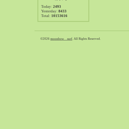
2021-08（38）
Today:
2493
2021-07（41）
Yesterday:
8433
Total:
10153616
2021-06（39）
2021-05（50）
2021-04（50）
2021-03（54）
©2026
moonbow surf
. All Rights Reserved.
2021-02（47）
2021-01（69）
2020-12（51）
2020-11（47）
2020-10（50）
2020-09（39）
2020-08（36）
2020-07（46）
2020-06（50）
2020-05（6）
2020-04（26）
2020-03（29）