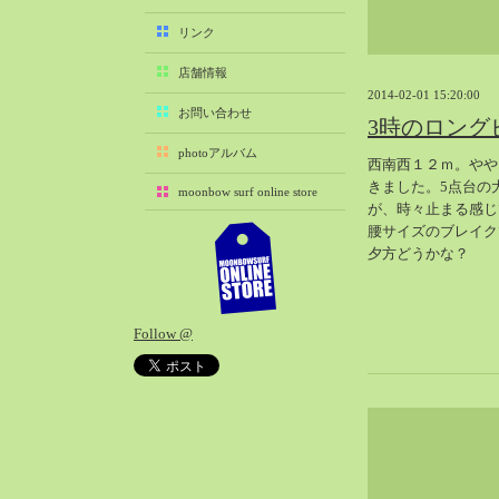
2025-11（29）
リンク
2025-10（22）
店舗情報
2025-09（25）
2014-02-01 15:20:00
2025-08（29）
お問い合わせ
3時のロング
2025-07（21）
photoアルバム
西南西１２ｍ。やや
2025-06（27）
きました。5点台の
moonbow surf online store
2025-05（27）
が、時々止まる感じ
2025-04（21）
腰サイズのブレイク
夕方どうかな？
2025-03（28）
2025-02（41）
2025-01（37）
Follow @
2024-12（54）
2024-11（28）
2024-10（29）
2024-09（29）
2024-08（27）
2024-07（34）