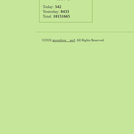
2021-08（38）
Today:
542
2021-07（41）
Yesterday:
8433
Total:
10151665
2021-06（39）
2021-05（50）
2021-04（50）
2021-03（54）
©2026
moonbow surf
. All Rights Reserved.
2021-02（47）
2021-01（69）
2020-12（51）
2020-11（47）
2020-10（50）
2020-09（39）
2020-08（36）
2020-07（46）
2020-06（50）
2020-05（6）
2020-04（26）
2020-03（29）