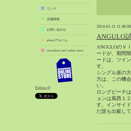
2025-11（29）
リンク
2025-10（22）
店舗情報
2025-09（25）
2014-01-11 11:48:00
2025-08（29）
お問い合わせ
ANGULO
2025-07（21）
photoアルバム
2025-06（27）
ANGULOの
moonbow surf online store
2025-05（27）
ードが、期間
ードは、ツイ
2025-04（21）
す。
2025-03（28）
シングル派の
2025-02（41）
方は、この機
2025-01（37）
い。
Follow @
2024-12（54）
ロングビーチは
2024-11（28）
ョンは風西１
す。インサイ
2024-10（29）
だ誰も出艇し
2024-09（29）
2024-08（27）
2024-07（34）