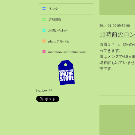
2025-11（29）
リンク
2025-10（22）
店舗情報
2025-09（25）
2014-01-09 09:59:00
2025-08（29）
お問い合わせ
10時前のロ
2025-07（21）
photoアルバム
西風１７ｍ。頭~のセ
2025-06（27）
ってきます。
moonbow surf online store
2025-05（27）
風はメンズで4.0
2025-04（21）
現在誰も出ていませ
中です。
2025-03（28）
2025-02（41）
2025-01（37）
Follow @
2024-12（54）
2024-11（28）
2024-10（29）
2024-09（29）
2024-08（27）
2024-07（34）