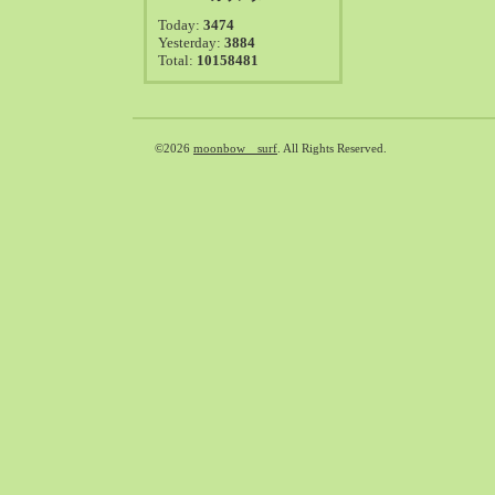
2021-08（38）
Today:
3474
2021-07（41）
Yesterday:
3884
Total:
10158481
2021-06（39）
2021-05（50）
2021-04（50）
2021-03（54）
©2026
moonbow surf
. All Rights Reserved.
2021-02（47）
2021-01（69）
2020-12（51）
2020-11（47）
2020-10（50）
2020-09（39）
2020-08（36）
2020-07（46）
2020-06（50）
2020-05（6）
2020-04（26）
2020-03（29）