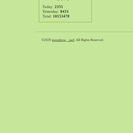
2021-08（38）
Today:
2355
2021-07（41）
Yesterday:
8433
Total:
10153478
2021-06（39）
2021-05（50）
2021-04（50）
2021-03（54）
©2026
moonbow surf
. All Rights Reserved.
2021-02（47）
2021-01（69）
2020-12（51）
2020-11（47）
2020-10（50）
2020-09（39）
2020-08（36）
2020-07（46）
2020-06（50）
2020-05（6）
2020-04（26）
2020-03（29）