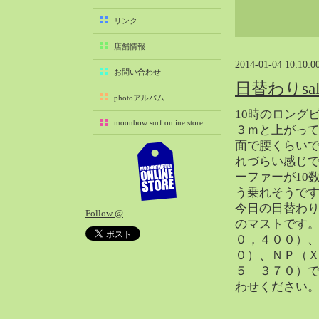
2025-11（29）
リンク
2025-10（22）
店舗情報
2025-09（25）
2014-01-04 10:10:0
2025-08（29）
お問い合わせ
日替わりsa
2025-07（21）
photoアルバム
2025-06（27）
10時のロング
moonbow surf online store
2025-05（27）
３ｍと上がっ
面で腰くらい
2025-04（21）
れづらい感じ
2025-03（28）
ーファーが10
2025-02（41）
う乗れそうで
2025-01（37）
今日の日替わ
Follow @
2024-12（54）
のマストです
2024-11（28）
０，４００）
０）、ＮＰ（
2024-10（29）
５ ３７０）
2024-09（29）
わせください
2024-08（27）
2024-07（34）