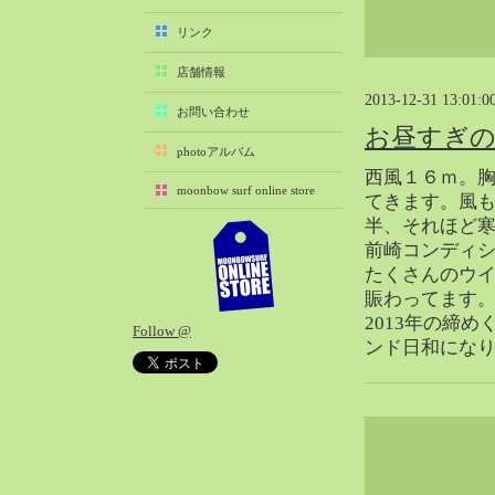
2025-11（29）
リンク
2025-10（22）
店舗情報
2025-09（25）
2013-12-31 13:01:0
2025-08（29）
お問い合わせ
お昼すぎ
2025-07（21）
photoアルバム
2025-06（27）
西風１６ｍ。
moonbow surf online store
2025-05（27）
てきます。風も
半、それほど
2025-04（21）
前崎コンディ
2025-03（28）
たくさんのウ
2025-02（41）
賑わってます
2025-01（37）
2013年の締
Follow @
2024-12（54）
ンド日和にな
2024-11（28）
2024-10（29）
2024-09（29）
2024-08（27）
2024-07（34）