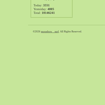
2021-08（38）
Today:
3551
2021-07（41）
Yesterday:
4805
Total:
10146241
2021-06（39）
2021-05（50）
2021-04（50）
2021-03（54）
©2026
moonbow surf
. All Rights Reserved.
2021-02（47）
2021-01（69）
2020-12（51）
2020-11（47）
2020-10（50）
2020-09（39）
2020-08（36）
2020-07（46）
2020-06（50）
2020-05（6）
2020-04（26）
2020-03（29）