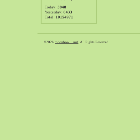
2021-08（38）
Today:
3848
2021-07（41）
Yesterday:
8433
Total:
10154971
2021-06（39）
2021-05（50）
2021-04（50）
2021-03（54）
©2026
moonbow surf
. All Rights Reserved.
2021-02（47）
2021-01（69）
2020-12（51）
2020-11（47）
2020-10（50）
2020-09（39）
2020-08（36）
2020-07（46）
2020-06（50）
2020-05（6）
2020-04（26）
2020-03（29）