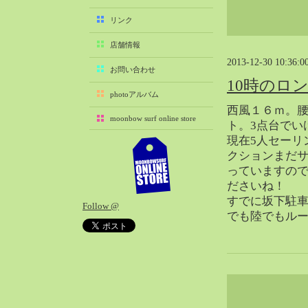
2025-11（29）
リンク
2025-10（22）
店舗情報
2025-09（25）
2013-12-30 10:36:0
2025-08（29）
お問い合わせ
10時のロ
2025-07（21）
photoアルバム
2025-06（27）
西風１６ｍ。
moonbow surf online store
2025-05（27）
ト。3点台でい
現在5人セーリ
2025-04（21）
クションまだ
2025-03（28）
っていますの
2025-02（41）
ださいね！
2025-01（37）
すでに坂下駐
Follow @
2024-12（54）
でも陸でもル
2024-11（28）
2024-10（29）
2024-09（29）
2024-08（27）
2024-07（34）