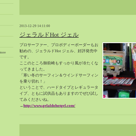
2013-12-29 14:11:00
ジェラルドHot ジェル
プロサーファー、プロボディーボーダーもお
勧めの、ジェラルドHot ジェル、好評発売中
tore
です。
ここのところ御前崎もすっかり風が冷たくな
ってきました。
「寒い冬のサーフィン＆ウインドサーフィン
を乗り切れ！」
ということで、ハードタイプとレギュラータ
イプ、ともに試供品もありますのでぜひ試し
てみくださいね。
→
http://www.gelaldohotgel.com/