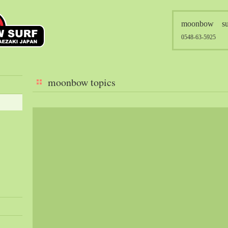
moonbow su
0548-63-5925
moonbow topics