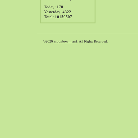
2021-08（38）
Today:
178
2021-07（41）
Yesterday:
4322
Total:
10159507
2021-06（39）
2021-05（50）
2021-04（50）
2021-03（54）
©2026
moonbow surf
. All Rights Reserved.
2021-02（47）
2021-01（69）
2020-12（51）
2020-11（47）
2020-10（50）
2020-09（39）
2020-08（36）
2020-07（46）
2020-06（50）
2020-05（6）
2020-04（26）
2020-03（29）