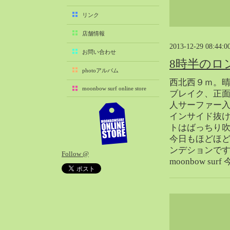
2025-11（29）
リンク
2025-10（22）
店舗情報
2025-09（25）
2013-12-29 08:44:0
2025-08（29）
お問い合わせ
8時半のロ
2025-07（21）
photoアルバム
2025-06（27）
西北西９ｍ。
moonbow surf online store
2025-05（27）
ブレイク、正面
人サーファー
2025-04（21）
インサイド抜
2025-03（28）
トはばっちり
2025-02（41）
今日もほどほ
2025-01（37）
ンデションで
Follow @
2024-12（54）
moonbow su
2024-11（28）
2024-10（29）
2024-09（29）
2024-08（27）
2024-07（34）