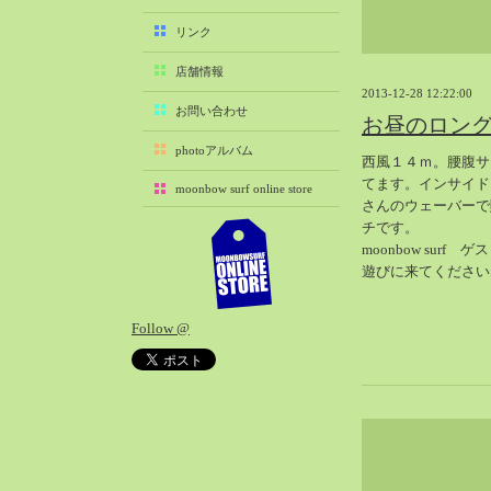
2025-11（29）
リンク
2025-10（22）
店舗情報
2025-09（25）
2013-12-28 12:22:00
2025-08（29）
お問い合わせ
お昼のロン
2025-07（21）
photoアルバム
西風１４ｍ。腰腹サ
2025-06（27）
てます。インサイド
moonbow surf online store
2025-05（27）
さんのウェーバーで
2025-04（21）
チです。
moonbow surf
2025-03（28）
遊びに来てください
2025-02（41）
2025-01（37）
Follow @
2024-12（54）
2024-11（28）
2024-10（29）
2024-09（29）
2024-08（27）
2024-07（34）