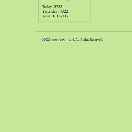
2021-08（38）
Today:
2783
2021-07（41）
Yesterday:
4322
Total:
10162112
2021-06（39）
2021-05（50）
2021-04（50）
2021-03（54）
©2026
moonbow surf
. All Rights Reserved.
2021-02（47）
2021-01（69）
2020-12（51）
2020-11（47）
2020-10（50）
2020-09（39）
2020-08（36）
2020-07（46）
2020-06（50）
2020-05（6）
2020-04（26）
2020-03（29）